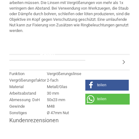
arbeiten müssen. Die Linsen mit Vergrößerungen von mehr als 1x
verringern den Abstand. Bei Verwendung von Werkzuegen, die Staub
oder Dämpfe durch bohren, schleifen oder löten produzieren, sind die
Objektive im Kopf gegen Verschutzung geschützt. Eine umlaufende
Nut kann zur Fixierung von Zusätzen wie Ringbeleuchtungen genutzt
werden.
Daten
Funktion
Vergrößerungslinse
Vergrößerungsfaktor
2-fach
teilen
Material
Metall/Glas
Arbeitsabstand
30 mm
teilen
Abmessung DxH
50x23 mm
Gewinde
M48
Sonstiges
Ø 47mm Nut
Kundenrezensionen