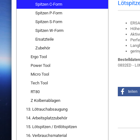
Lötspitze
Spitzen C-Form
Spitzen P-Form
Spitzen S-Form
ERSA
Höher
Spitzen W-Form
Aktiv
Ersatzteile
Perfe
Langl
Zubehör
gerin
Ergo Tool
Bestelldaten
0832ED - Lö
Power Tool
Micro Tool
Tech Tool
RT80
teilen
Z Kolbenablagen
13. Lötrauchabsaugung
14. Arbeitsplatzzubehör
Kunden, 
15. Lötspitzen / Entlötspitzen
16. Verbrauchsmaterial