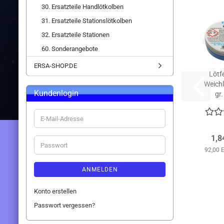
30. Ersatzteile Handlötkolben
31. Ersatzteile Stationslötkolben
32. Ersatzteile Stationen
60. Sonderangebote
ERSA-SHOP.DE
Lötf
Weichl
Kundenlogin
gr
E-
Mail-
Adresse
1,8
Passwort
92,00 
ANMELDEN
Konto erstellen
Passwort vergessen?