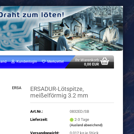
Ihr Warenkorb
land
Kundenlogin
Merkzettel
0,00 EUR
ERSADUR-Lötspitze,
ERSA
meißelförmig 3.2 mm
Art.Nr.:
0832ED/SB
Lieferzeit:
2-3 Tage
(Ausland abweichend)
Versandgewicht:
0.012
kg je Stück