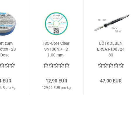
ett zum
ISO-Core Clear
LÖTKOLBEN
öten - 20
SN100Ni+ - Ø
ERSA RT80 /24
. Dose
1.00 mm -
80
100...
4 EUR
12,90 EUR
47,00 EUR
EUR pro kg
129,00 EUR pro kg