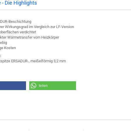
 - Die Highlights
DUR-Beschichtung
er Wirkungsgrad im Vergleich zur LF-Version
oberflächen verdichtet
kter Wärmetransfer vom Heizkörper
ebig
ge Kosten
:
tspitze ERSADUR-, meißelförmig 3,2 mm
teilen
welche diesen Artikel bestellten, haben auch folgende Art