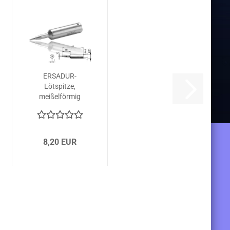
ERSADUR-
Lötspitze,
meißelförmig
1.6 mm...
8,20 EUR