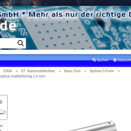
Suche...
Suchen
Deutsch
»
»
»
»
»
ERSA
07. Stationslötkolben
Basic Tool
Spitzen C-Form
spitze, meißelförmig 3.2 mm