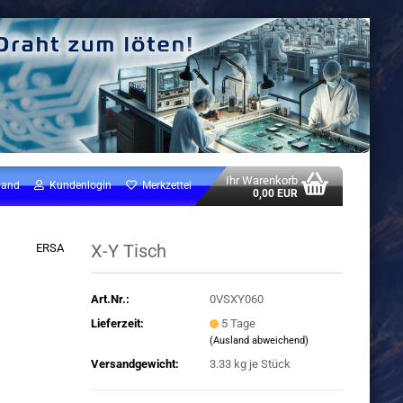
Ihr Warenkorb
land
Kundenlogin
Merkzettel
0,00 EUR
X-Y Tisch
ERSA
Art.Nr.:
0VSXY060
Lieferzeit:
5 Tage
(Ausland abweichend)
Versandgewicht:
3.33
kg je Stück