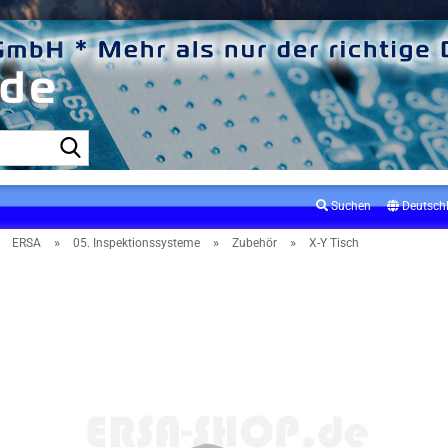
Suche...
Suchen
Deutsch
»
»
»
»
ERSA
05. Inspektionssysteme
Zubehör
X-Y Tisch