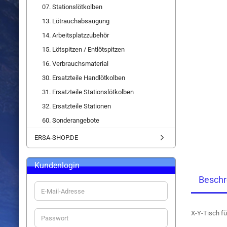
07. Stationslötkolben
13. Lötrauchabsaugung
14. Arbeitsplatzzubehör
15. Lötspitzen / Entlötspitzen
16. Verbrauchsmaterial
30. Ersatzteile Handlötkolben
31. Ersatzteile Stationslötkolben
32. Ersatzteile Stationen
60. Sonderangebote
ERSA-SHOP.DE
Kundenlogin
Beschr
E-
Mail-
Adresse
X-Y-Tisch f
Passwort