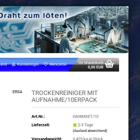
Ihr Warenkorb
land
Kundenlogin
Merkzettel
0,00 EUR
TROCKENREINIGER MIT
ERSA
AUFNAHME/10ERPACK
Art.Nr.:
0A08MSET/10
Lieferzeit:
2-3 Tage
(Ausland abweichend)
Versandgewicht:
0.425
kg je Stück