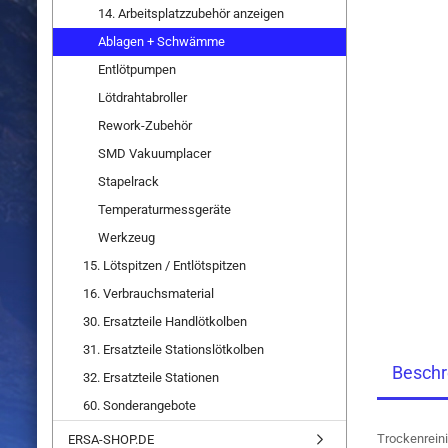
14. Arbeitsplatzzubehör anzeigen
Ablagen + Schwämme
Entlötpumpen
Lötdrahtabroller
Rework-Zubehör
SMD Vakuumplacer
Stapelrack
Temperaturmessgeräte
Werkzeug
15. Lötspitzen / Entlötspitzen
16. Verbrauchsmaterial
30. Ersatzteile Handlötkolben
31. Ersatzteile Stationslötkolben
Beschr
32. Ersatzteile Stationen
60. Sonderangebote
Trockenrein
ERSA-SHOP.DE