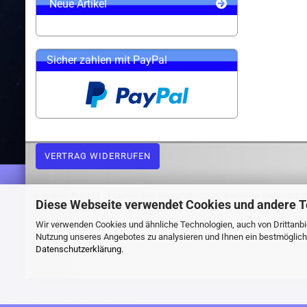
Neue Artikel
Sicher zahlen mit PayPal
VERTRAG WIDERRUFEN
Widerrufsrecht
Liefer- und Versandkosten
AGB
Datenschu
Diese Webseite verwendet Cookies und andere 
Webshop erstellen
mit Gambio.de © 2026 Gambio Templates bei
Ne
Wir verwenden Cookies und ähnliche Technologien, auch von Drittanbie
Nutzung unseres Angebotes zu analysieren und Ihnen ein bestmögliche
Datenschutzerklärung
.
Execution time (seconds): ~0.200176