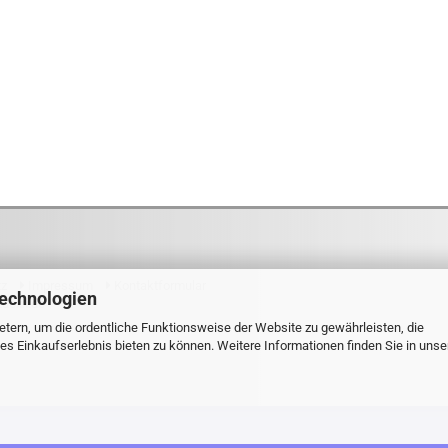
tz
Impressum
Kontaktformular
Technologien
tdexx.de
tern, um die ordentliche Funktionsweise der Website zu gewährleisten, die
s Einkaufserlebnis bieten zu können. Weitere Informationen finden Sie in unse