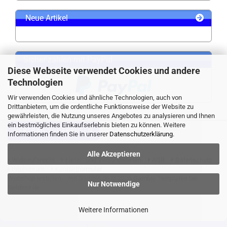
Neue Artikel
Sicher zahlen mit PayPal
Diese Webseite verwendet Cookies und andere
Technologien
Wir verwenden Cookies und ähnliche Technologien, auch von
Drittanbietern, um die ordentliche Funktionsweise der Website zu
gewährleisten, die Nutzung unseres Angebotes zu analysieren und Ihnen
ein bestmögliches Einkaufserlebnis bieten zu können. Weitere
VERTRAG WIDERRUFEN
Informationen finden Sie in unserer
Datenschutzerklärung
.
Alle Akzeptieren
Widerrufsrecht
Liefer- und Versandkosten
AGB
Datenschutz
Impressum
Kontaktformular
Webshop erstellen
mit Gambio.de © 2026 Gambio Templates bei
Nur Notwendige
Netdexx.de
Weitere Informationen
Execution time (seconds): ~0.199086