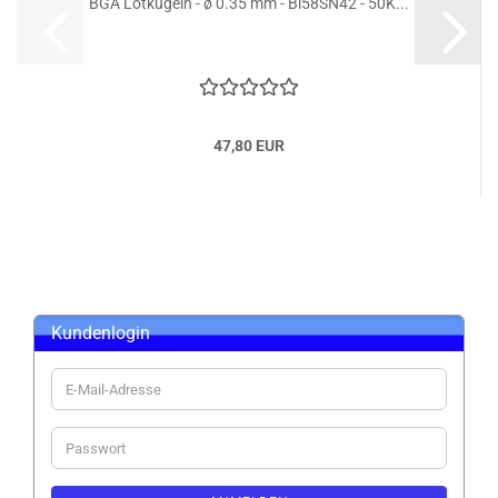
BGA Lötkugeln - ø 0.35 mm - Bi58SN42 - 50K...
47,80 EUR
Kundenlogin
E-
Mail-
Adresse
Passwort