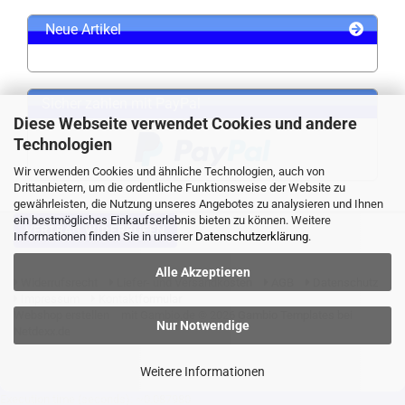
Neue Artikel
Sicher zahlen mit PayPal
Diese Webseite verwendet Cookies und andere
Technologien
Wir verwenden Cookies und ähnliche Technologien, auch von
Drittanbietern, um die ordentliche Funktionsweise der Website zu
gewährleisten, die Nutzung unseres Angebotes zu analysieren und Ihnen
ein bestmögliches Einkaufserlebnis bieten zu können. Weitere
VERTRAG WIDERRUFEN
Informationen finden Sie in unserer
Datenschutzerklärung
.
Alle Akzeptieren
Widerrufsrecht
Liefer- und Versandkosten
AGB
Datenschutz
Impressum
Kontaktformular
Webshop erstellen
mit Gambio.de © 2026 Gambio Templates bei
Nur Notwendige
Netdexx.de
Weitere Informationen
Execution time (seconds): ~0.087980