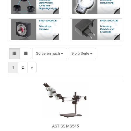
Sortieren nach
pro Seite
Sortieren nach
9 pro Seite
1
2
»
ASTISS MS545