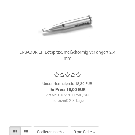
ERSADUR LF-Lötspitze, meißelförmig-verlängert 2.4
mm
Unser Normalpreis 18,30 EUR
Ihr Preis 18,00 EUR
Art.Nr.: 0102CDLF24L/SB
Lieferzeit:
2-3 Tage
Sortieren nach
pro Seite
Sortieren nach
9 pro Seite