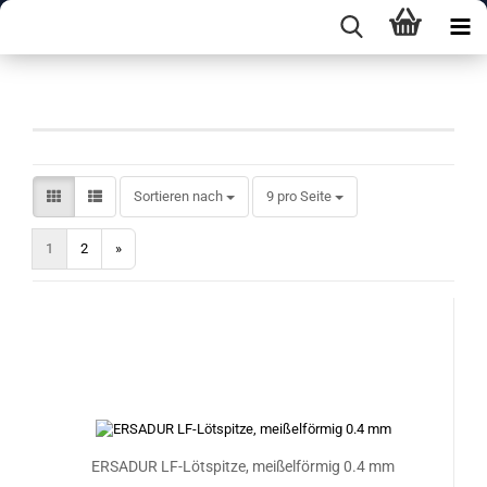
Spitzen C-Form
Sortieren nach
pro Seite
Sortieren nach
9 pro Seite
1
2
»
ERSADUR LF-Lötspitze, meißelförmig 0.4 mm