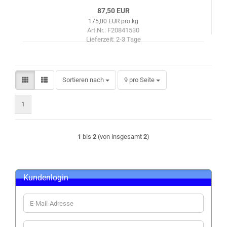
87,50 EUR
175,00 EUR pro kg
Art.Nr.: F20841530
Lieferzeit:
2-3 Tage
Sortieren nach
pro Seite
Sortieren nach
9 pro Seite
1
1
bis
2
(von insgesamt
2
)
Kundenlogin
E-
Mail-
Adresse