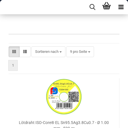
ISO CORE EL
Sortieren nach
pro Seite
Sortieren nach
9 pro Seite
1
Lötdraht ISO-Core® EL Sn95.5Ag3.8Cu0.7 - Ø 1.00