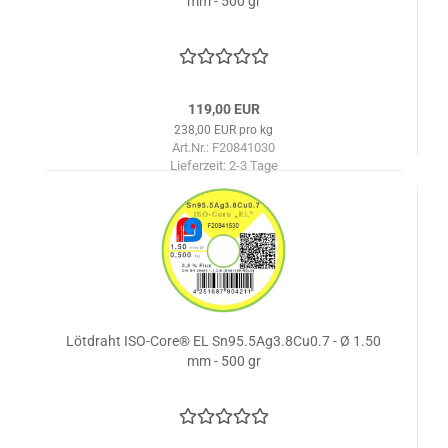
mm - 500 gr
119,00 EUR
238,00 EUR pro kg
Art.Nr.: F20841030
Lieferzeit:
2-3 Tage
Lötdraht ISO-Core® EL Sn95.5Ag3.8Cu0.7 - Ø 1.50
mm - 500 gr