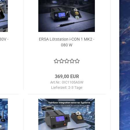
30V -
ERSA Lötstation i-CON 1 MK2 -
080 W
369,00 EUR
Art.Nr.: 0IC1105ASW
Lieferzeit:
2-3 Tage