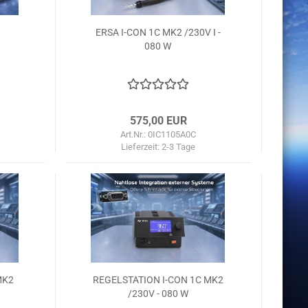
ERSA I-CON 1C MK2 /230V I -
080 W
575,00 EUR
Art.Nr.: 0IC1105A0C
Lieferzeit:
2-3 Tage
MK2
REGELSTATION I-CON 1C MK2
/230V - 080 W