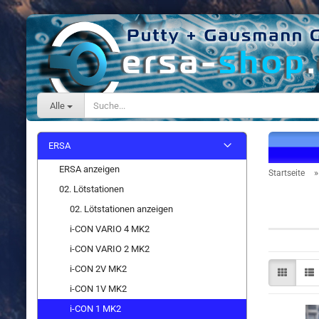
Alle
ERSA
ERSA anzeigen
Startseite
02. Lötstationen
i-CON 
02. Lötstationen anzeigen
i-CON VARIO 4 MK2
i-CON VARIO 2 MK2
i-CON 2V MK2
i-CON 1V MK2
i-CON 1 MK2