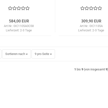
584,00 EUR
309,90 EUR
Art.Nr.: 0IC1105A0C58
Art.Nr.: 0IC1135A
Lieferzeit:
2-3 Tage
Lieferzeit:
2-3 Tage
Sortieren nach
pro Seite
Sortieren nach
9 pro Seite
1
bis
9
(von insgesamt
9