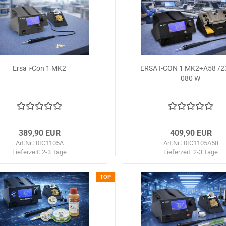
Ersa i-Con 1 MK2
ERSA I-CON 1 MK2+A58 /2
080 W
389,90 EUR
409,90 EUR
Art.Nr.: 0IC1105A
Art.Nr.: 0IC1105A58
Lieferzeit:
2-3 Tage
Lieferzeit:
2-3 Tage
TOP