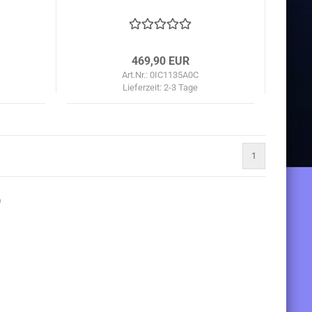
469,90 EUR
Art.Nr.: 0IC1135A0C
Lieferzeit:
2-3 Tage
1
)