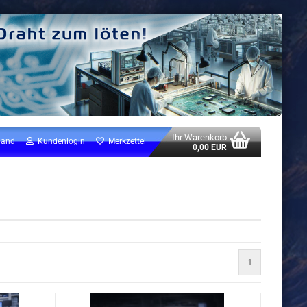
Ihr Warenkorb
land
Kundenlogin
Merkzettel
0,00 EUR
1