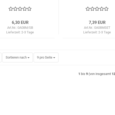
6,30 EUR
7,39 EUR
Art.Nr.: 0A08M/SB
Art.Nr.: 0A08MSET
Lieferzeit:
2-3 Tage
Lieferzeit:
2-3 Tage
Sortieren nach
pro Seite
Sortieren nach
9 pro Seite
1
bis
9
(von insgesamt
1