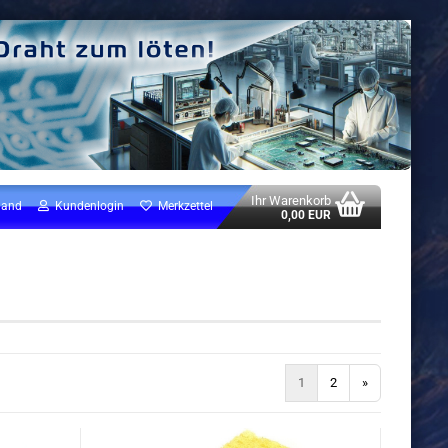
Ihr Warenkorb
land
Kundenlogin
Merkzettel
0,00 EUR
1
2
»