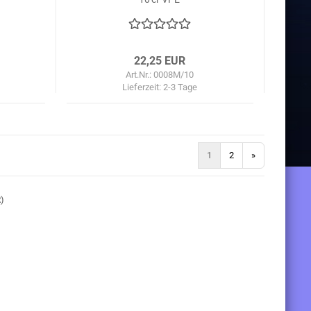
22,25 EUR
Art.Nr.: 0008M/10
Lieferzeit:
2-3 Tage
1
2
»
2
)