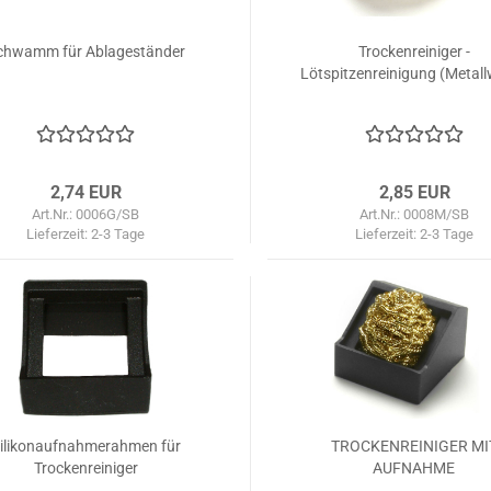
chwamm für Ablageständer
Trockenreiniger -
Lötspitzenreinigung (Metall
2,74 EUR
2,85 EUR
Art.Nr.: 0006G/SB
Art.Nr.: 0008M/SB
Lieferzeit:
2-3 Tage
Lieferzeit:
2-3 Tage
ilikonaufnahmerahmen für
TROCKENREINIGER MI
Trockenreiniger
AUFNAHME