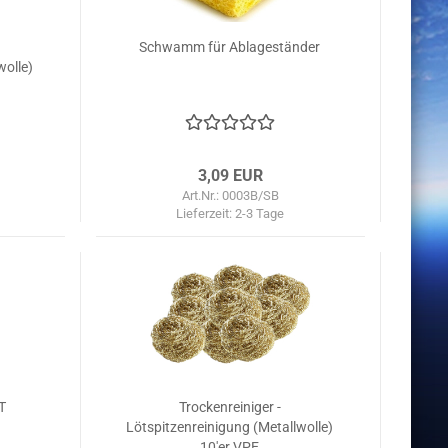
Schwamm für Ablageständer
wolle)
3,09 EUR
Art.Nr.: 0003B/SB
Lieferzeit:
2-3 Tage
T
Trockenreiniger -
Lötspitzenreinigung (Metallwolle)
10'er VPE