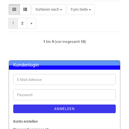
Sortieren nach
pro Seite
Sortieren nach
9 pro Seite
1
2
»
1
bis
9
(von insgesamt
10
)
Kundenlogin
E-
Mail-
Adresse
Passwort
ANMELDEN
Konto erstellen