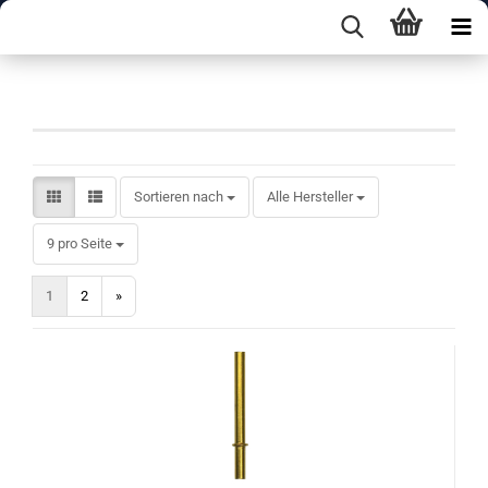
Zubehör
Sortieren nach
Sortieren nach
Alle Hersteller
pro Seite
9 pro Seite
1
2
»