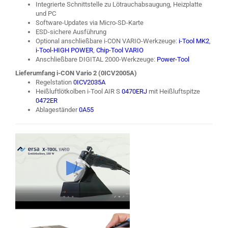
Integrierte Schnittstelle zu Lötrauchabsaugung, Heizplatte
und PC
Software-Updates via Micro-SD-Karte
ESD-sichere Ausführung
Optional anschließbare i-CON VARIO-Werkzeuge:
i-Tool MK2
,
i-Tool-HIGH POWER
,
Chip-Tool VARIO
Anschließbare DIGITAL 2000-Werkzeuge:
Power-Tool
Lieferumfang i-CON Vario 2 (0ICV2005A)
Regelstation
0ICV2035A
Heißluftlötkolben i-Tool AIR S
0470ERJ
mit Heißluftspitze
0472ER
Ablageständer
0A55