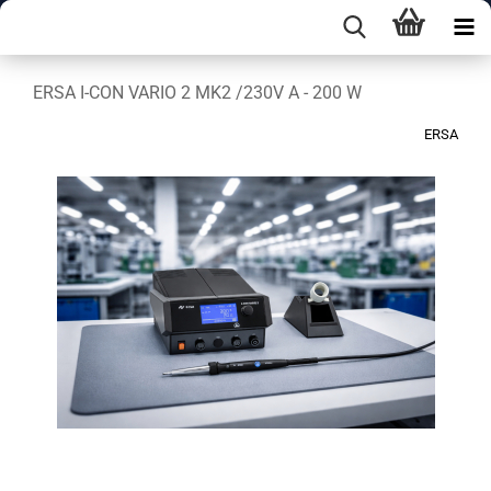
ERSA I-CON VARIO 2 MK2 /230V A - 200 W
ERSA