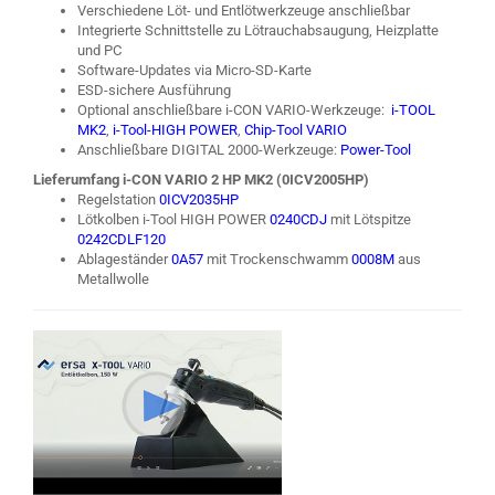
Verschiedene Löt- und Entlötwerkzeuge anschließbar
Integrierte Schnittstelle zu Lötrauchabsaugung, Heizplatte
und PC
Software-Updates via Micro-SD-Karte
ESD-sichere Ausführung
Optional anschließbare i-CON VARIO-Werkzeuge:
i-TOOL
MK2
,
i-Tool-HIGH POWER
,
Chip-Tool VARIO
Anschließbare DIGITAL 2000-Werkzeuge:
Power-Tool
Lieferumfang i-CON VARIO 2 HP MK2 (0ICV2005HP)
Regelstation
0ICV2035HP
Lötkolben i-Tool HIGH POWER
0240CDJ
mit Lötspitze
0242CDLF120
Ablageständer
0A57
mit Trockenschwamm
0008M
aus
Metallwolle